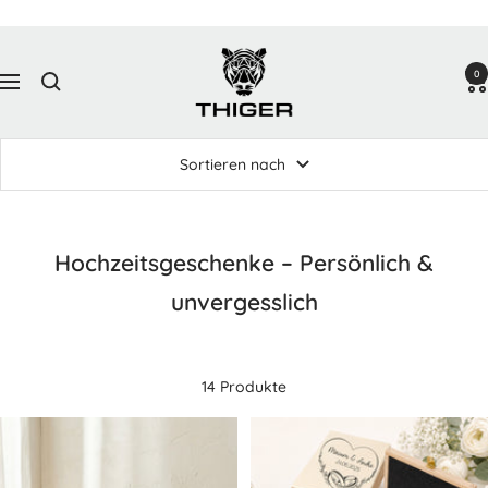
Direkt
zum
Thiger
Inhalt
0
Design
Navigation
Sortieren nach
Hochzeitsgeschenke – Persönlich &
unvergesslich
14 Produkte