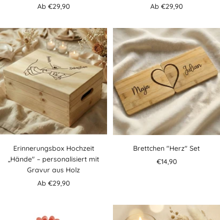
Angebotspreis
Angebotspreis
Ab €29,90
Ab €29,90
Erinnerungsbox Hochzeit
Brettchen "Herz" Set
„Hände" – personalisiert mit
Angebotspreis
€14,90
Gravur aus Holz
Angebotspreis
Ab €29,90