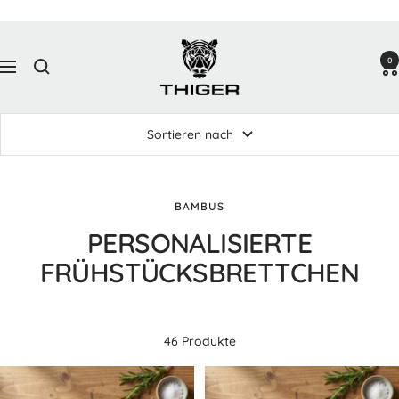
Direkt
zum
Thiger
Inhalt
0
Design
Navigation
Sortieren nach
BAMBUS
PERSONALISIERTE
FRÜHSTÜCKSBRETTCHEN
46 Produkte