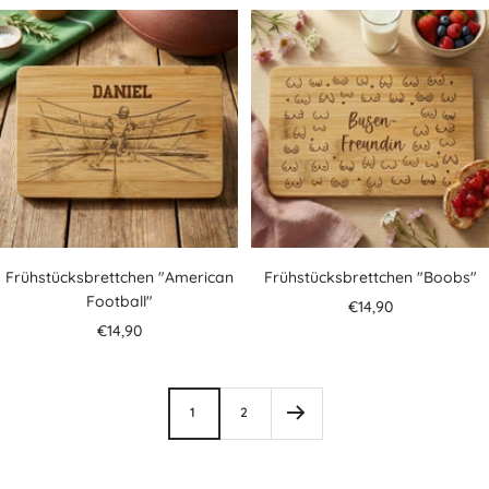
Frühstücksbrettchen "American
Frühstücksbrettchen "Boobs"
Football"
Angebotspreis
€14,90
Angebotspreis
€14,90
1
2