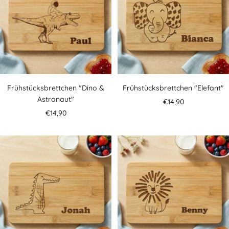
Frühstücksbrettchen "Dino &
Frühstücksbrettchen "Elefant"
Astronaut"
Angebotspreis
€14,90
Angebotspreis
€14,90