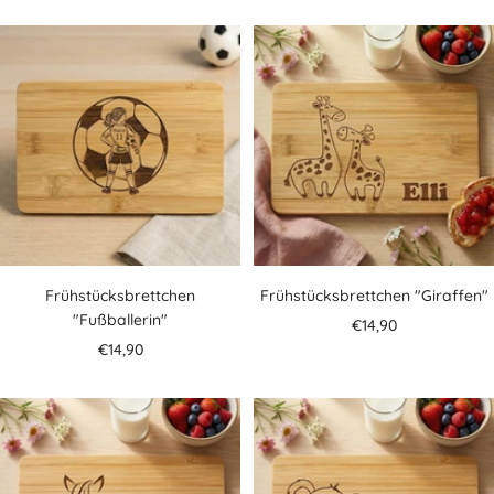
Frühstücksbrettchen
Frühstücksbrettchen "Giraffen"
"Fußballerin"
Angebotspreis
€14,90
Angebotspreis
€14,90