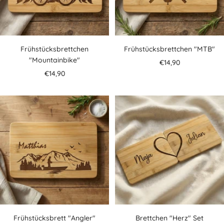
Frühstücksbrettchen
Frühstücksbrettchen "MTB"
"Mountainbike"
Angebotspreis
€14,90
Angebotspreis
€14,90
Frühstücksbrett "Angler"
Brettchen "Herz" Set