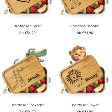
Brotdose "Herz"
Brotdose "Koala"
Angebotspreis
Angebotspreis
Ab €34,90
Ab €34,90
Brotdose "Krokodil"
Brotdose "Löwe"
Angebotspreis
Angebotspreis
Ab €34,90
Ab €34,90