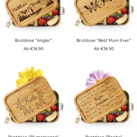
Brotdose "Angler"
Brotdose "Best Mom Ever"
Angebotspreis
Angebotspreis
Ab €34,90
Ab €34,90
Brotdose "Blumenkranz"
Brotdose "Boobs"