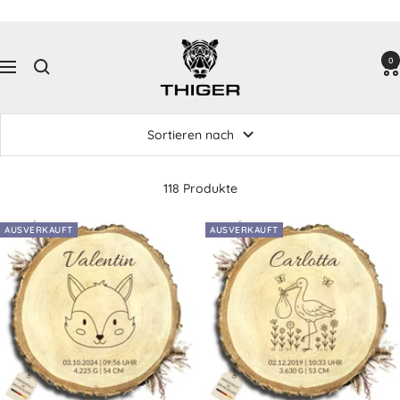
Direkt
zum
Thiger
Inhalt
0
Design
Navigation
Sortieren nach
118 Produkte
AUSVERKAUFT
AUSVERKAUFT